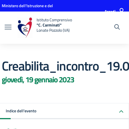
Vai ai contenuti
Vai al menu di navigazione
Vai al footer
Ministero dell'Istruzione e del
Accedi
Merito
Istituto Comprensivo
"C. Carminati"
Lonate Pozzolo (VA)
Creabilita_incontro_19.
giovedì, 19 gennaio 2023
Indice dell'evento