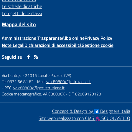
Le schede didattiche
I progetti delle classi
Mappa del sito
Amministrazione Trasparente
Albo online
Privacy Policy
Note Legali
Dichiarazioni di accessibilità
Gestione cookie
Seguici su:
Via Dante,4
-
21015 Lonate Pozzolo (VA)
Tel 0331 66 81 62
- Mail:
vaic80800x@istruzione.it
- PEC:
vaic80800x@pec.istruzione.it
Codice meccanografico: VAIC80800X
- C.F. 82009120120
Concept & Design by
Designers Italia
Sito web realizzato con CMS
SCUOLASTICO