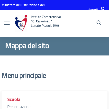
Vai ai contenuti
Vai al menu di navigazione
Vai al footer
Ministero dell'Istruzione e del
Accedi
Merito
Istituto Comprensivo
"C. Carminati"
Lonate Pozzolo (VA)
Mappa del sito
Menu principale
Scuola
Presentazione