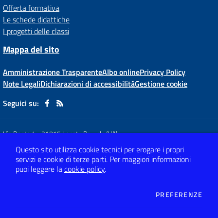
Offerta formativa
Le schede didattiche
I progetti delle classi
Mappa del sito
Amministrazione Trasparente
Albo online
Privacy Policy
Note Legali
Dichiarazioni di accessibilità
Gestione cookie
Seguici su:
Via Dante,4
-
21015 Lonate Pozzolo (VA)
Tel 0331 66 81 62
- Mail:
vaic80800x@istruzione.it
Questo sito utilizza cookie tecnici per erogare i propri
- PEC:
vaic80800x@pec.istruzione.it
servizi e cookie di terze parti.
Per maggiori informazioni
Codice meccanografico: VAIC80800X
- C.F. 82009120120
puoi leggere la
cookie policy
.
Concept & Design by
Designers Italia
DEI
PREFERENZE
Sito web realizzato con CMS
SCUOLASTICO