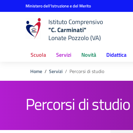
Vai ai contenuti
Vai al menu di navigazione
Vai al footer
Ministero dell'Istruzione e del Merito
Istituto Comprensivo
"C. Carminati"
Lonate Pozzolo (VA)
Scuola
Servizi
Novità
Didattica
Home
Servizi
Percorsi di studio
Percorsi di studio