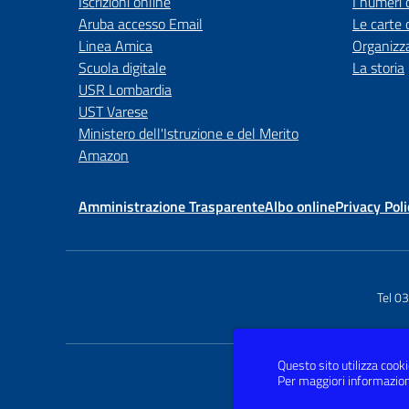
Iscrizioni online
I numeri 
Aruba accesso Email
Le carte 
Linea Amica
Organizz
Scuola digitale
La storia
USR Lombardia
UST Varese
Ministero dell'Istruzione e del Merito
Amazon
Amministrazione Trasparente
Albo online
Privacy Poli
Tel 0
Questo sito utilizza cookie
Per maggiori informazion