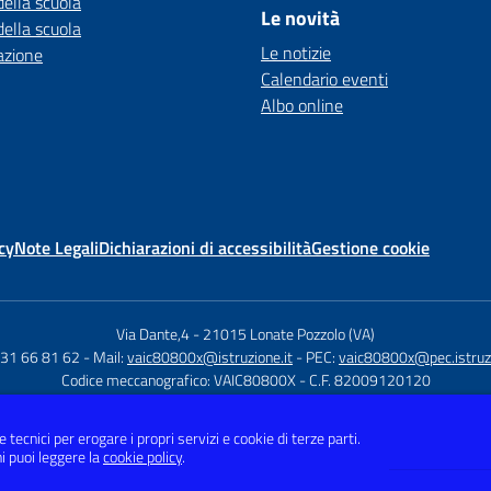
della scuola
Le novità
della scuola
Le notizie
azione
Calendario eventi
Albo online
cy
Note Legali
Dichiarazioni di accessibilità
Gestione cookie
Via Dante,4
-
21015 Lonate Pozzolo (VA)
331 66 81 62
- Mail:
vaic80800x@istruzione.it
- PEC:
vaic80800x@pec.istruzi
Codice meccanografico: VAIC80800X
- C.F. 82009120120
 tecnici per erogare i propri servizi e cookie di terze parti.
i puoi leggere la
cookie policy
.
Sito w