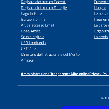
Registro elettronico Docenti
Presenta
Registro elettronico Famiglie
I luoghi
Pago In Rete
Le perso
Iscrizioni online
I numeri 
Aruba accesso Email
Le carte 
Linea Amica
Organizz
Scuola digitale
La storia
USR Lombardia
UST Varese
Ministero dell'Istruzione e del Merito
Amazon
Amministrazione Trasparente
Albo online
Privacy Poli
Tel 0