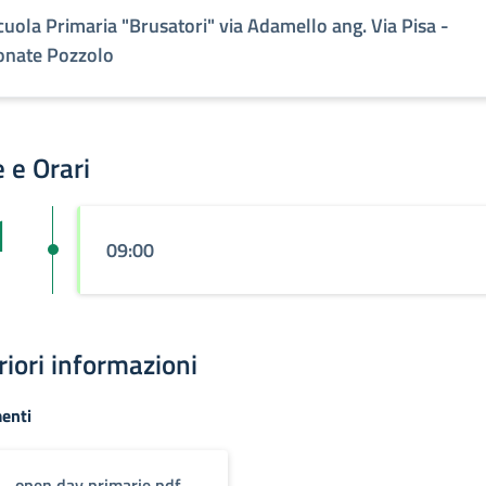
cuola Primaria "Brusatori" via Adamello ang. Via Pisa -
onate Pozzolo
 e Orari
1
09:00
riori informazioni
enti
open day primarie.pdf