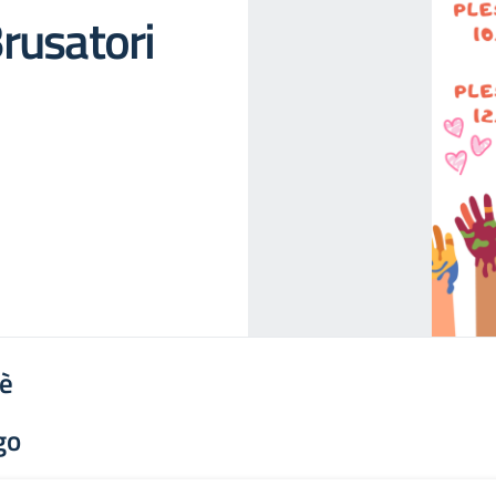
rusatori
'è
go