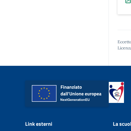
Eccetto
Licenz
Link esterni
La scuo