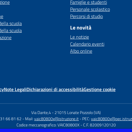
zione
Famiglie e studenti
Personale scolastico
ne
Percorsi di studio
della scuola
Le novità
della scuola
Le notizie
azione
Calendario eventi
Albo online
cy
Note Legali
Dichiarazioni di accessibilità
Gestione cookie
Via Dante,4
-
21015 Lonate Pozzolo (VA)
331 66 81 62
- Mail:
vaic80800x@istruzione.it
- PEC:
vaic80800x@pec.istruzi
Codice meccanografico: VAIC80800X
- C.F. 82009120120