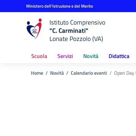
Vai ai contenuti
Vai al menu di navigazione
Vai al footer
Ministero dell'Istruzione e del Merito
Istituto Comprensivo
"C. Carminati"
Lonate Pozzolo (VA)
Scuola
Servizi
Novità
Didattica
Home
Novità
Calendario eventi
Open Day 