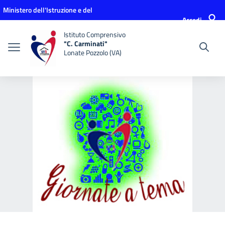
Vai ai contenuti
Vai al menu di navigazione
Vai al footer
Ministero dell'Istruzione e del
Accedi
Merito
Istituto Comprensivo
"C. Carminati"
Lonate Pozzolo (VA)