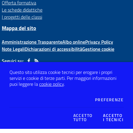
Offerta formativa
Le schede didattiche
I progetti delle classi
Mappa del sito
Amministrazione Trasparente
Albo online
Privacy Policy
Note Legali
Dichiarazioni di accessibilità
Gestione cookie
Seguici su:
Questo sito utilizza cookie tecnici per erogare i propri
servizi e cookie di terze parti.
Per maggiori informazioni
Via Dante,4
-
21015 Lonate Pozzolo (VA)
puoi leggere la
cookie policy
.
Tel 0331 66 81 62
- Mail:
vaic80800x@istruzione.it
- PEC:
vaic80800x@pec.istruzione.it
Codice meccanografico: VAIC80800X
- C.F. 82009120120
DEI
PREFERENZE
Concept & Design by
Designers Italia
ACCETTO
ACCETTO
TUTTO
I TECNICI
Sito web realizzato con CMS
SCUOLASTICO