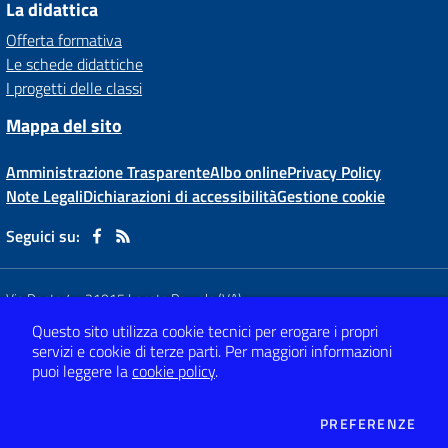
La didattica
Offerta formativa
Le schede didattiche
I progetti delle classi
Mappa del sito
Amministrazione Trasparente
Albo online
Privacy Policy
Note Legali
Dichiarazioni di accessibilità
Gestione cookie
Seguici su:
Via Dante,4
-
21015 Lonate Pozzolo (VA)
Tel 0331 66 81 62
- Mail:
vaic80800x@istruzione.it
Questo sito utilizza cookie tecnici per erogare i propri
- PEC:
vaic80800x@pec.istruzione.it
servizi e cookie di terze parti.
Per maggiori informazioni
Codice meccanografico: VAIC80800X
- C.F. 82009120120
puoi leggere la
cookie policy
.
Concept & Design by
Designers Italia
DEI
PREFERENZE
Sito web realizzato con CMS
SCUOLASTICO