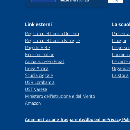
Link esterni
La scuo
Registro elettronico Docenti
Presenta
Registro elettronico Famiglie
I luoghi
Pago In Rete
Le perso
Iscrizioni online
I numeri 
Aruba accesso Email
Le carte 
Linea Amica
Organizz
Scuola digitale
La storia
USR Lombardia
UST Varese
Ministero dell'Istruzione e del Merito
Amazon
Amministrazione Trasparente
Albo online
Privacy Poli