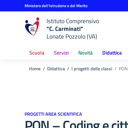
Vai ai contenuti
Vai al menu di navigazione
Vai al footer
Ministero dell'Istruzione e del Merito
Istituto Comprensivo
"C. Carminati"
Lonate Pozzolo (VA)
Scuola
Servizi
Novità
Didattica
Home
Didattica
I progetti delle classi
PON 
PROGETTI AREA SCIENTIFICA
PON – Coding e cit