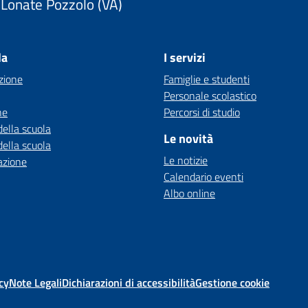
Lonate Pozzolo (VA)
la
I servizi
zione
Famiglie e studenti
Personale scolastico
ne
Percorsi di studio
della scuola
Le novità
della scuola
Le notizie
azione
Calendario eventi
Albo online
cy
Note Legali
Dichiarazioni di accessibilità
Gestione cookie