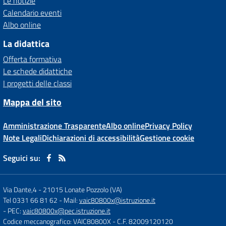
Le notizie
Calendario eventi
Albo online
La didattica
Offerta formativa
Le schede didattiche
I progetti delle classi
Mappa del sito
Amministrazione Trasparente
Albo online
Privacy Policy
Note Legali
Dichiarazioni di accessibilità
Gestione cookie
Seguici su:
Via Dante,4
-
21015 Lonate Pozzolo (VA)
Tel 0331 66 81 62
- Mail:
vaic80800x@istruzione.it
- PEC:
vaic80800x@pec.istruzione.it
Codice meccanografico: VAIC80800X
- C.F. 82009120120