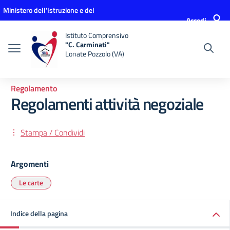
Vai ai contenuti
Vai al menu di navigazione
Vai al footer
Ministero dell'Istruzione e del
Accedi
Merito
Istituto Comprensivo
"C. Carminati"
Lonate Pozzolo (VA)
Regolamento
Regolamenti attività negoziale
Stampa / Condividi
Argomenti
Le carte
Indice della pagina