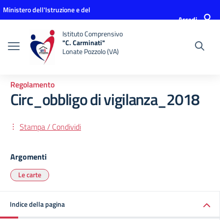
Vai ai contenuti
Vai al menu di navigazione
Vai al footer
Ministero dell'Istruzione e del
Accedi
Merito
Istituto Comprensivo
"C. Carminati"
Lonate Pozzolo (VA)
Regolamento
Circ_obbligo di vigilanza_2018
Stampa / Condividi
Argomenti
Le carte
Indice della pagina