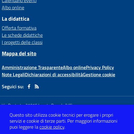
Calendario eventi
Albo online
La didattica
Offerta formativa
Le schede didattiche
I progetti delle classi
Mappa del sito
Amministrazione Trasparente
Albo online
Privacy Policy
Note Legali
Dichiarazioni di accessibilità
Gestione cookie
Seguici su:
Via Dante,4
-
21015 Lonate Pozzolo (VA)
Tel 0331 66 81 62
- Mail:
vaic80800x@istruzione.it
Questo sito utilizza cookie tecnici per erogare i propri
- PEC:
vaic80800x@pec.istruzione.it
servizi e cookie di terze parti.
Per maggiori informazioni
Codice meccanografico: VAIC80800X
- C.F. 82009120120
puoi leggere la
cookie policy
.