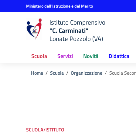
Vai ai contenuti
Vai al menu di navigazione
Vai al footer
Ministero dell'Istruzione e del Merito
Istituto Comprensivo
"C. Carminati"
Lonate Pozzolo (VA)
Scuola
Servizi
Novità
Didattica
Home
Scuola
Organizzazione
Scuola Secon
SCUOLA/ISTITUTO