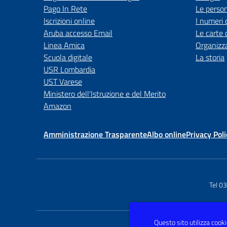
Pago In Rete
Le perso
Iscrizioni online
I numeri 
Aruba accesso Email
Le carte 
Linea Amica
Organizz
Scuola digitale
La storia
USR Lombardia
UST Varese
Ministero dell'Istruzione e del Merito
Amazon
Amministrazione Trasparente
Albo online
Privacy Poli
Tel 0
Questo sito utilizza cookie