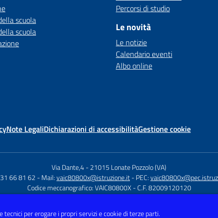
ne
Percorsi di studio
della scuola
Le novità
della scuola
Le notizie
azione
Calendario eventi
Albo online
cy
Note Legali
Dichiarazioni di accessibilità
Gestione cookie
Via Dante,4
-
21015 Lonate Pozzolo (VA)
331 66 81 62
- Mail:
vaic80800x@istruzione.it
- PEC:
vaic80800x@pec.istruzi
Codice meccanografico: VAIC80800X
- C.F. 82009120120
 tecnici per erogare i propri servizi e cookie di terze parti.