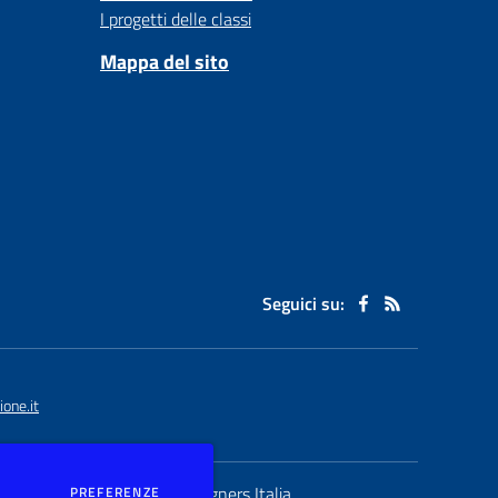
I progetti delle classi
Mappa del sito
Seguici su:
one.it
Concept & Design by
DEI COOKIE
Designers Italia
PREFERENZE