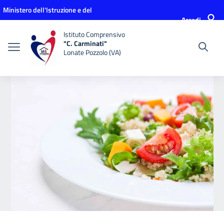
Vai ai contenuti
Vai al menu di navigazione
Vai al footer
Ministero dell'Istruzione e del
Accedi
Merito
Istituto Comprensivo
"C. Carminati"
Lonate Pozzolo (VA)