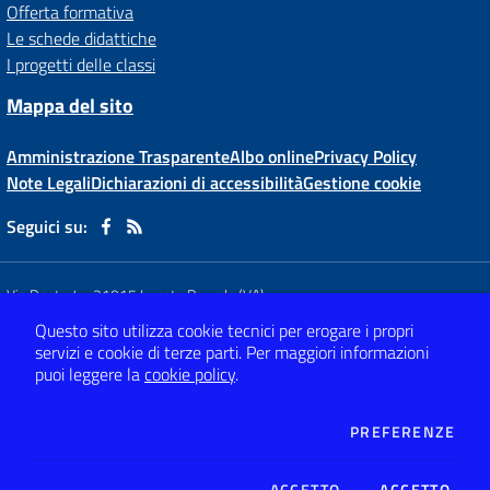
Offerta formativa
Le schede didattiche
I progetti delle classi
Mappa del sito
Amministrazione Trasparente
Albo online
Privacy Policy
Note Legali
Dichiarazioni di accessibilità
Gestione cookie
Seguici su:
Via Dante,4
-
21015 Lonate Pozzolo (VA)
Tel 0331 66 81 62
- Mail:
vaic80800x@istruzione.it
Questo sito utilizza cookie tecnici per erogare i propri
- PEC:
vaic80800x@pec.istruzione.it
servizi e cookie di terze parti.
Per maggiori informazioni
Codice meccanografico: VAIC80800X
- C.F. 82009120120
puoi leggere la
cookie policy
.
Concept & Design by
Designers Italia
DEI
PREFERENZE
Sito web realizzato con CMS
SCUOLASTICO
ACCETTO
ACCETTO