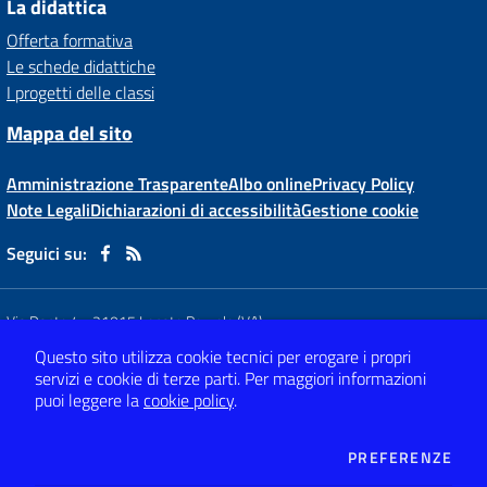
La didattica
Offerta formativa
Le schede didattiche
I progetti delle classi
Mappa del sito
Amministrazione Trasparente
Albo online
Privacy Policy
Note Legali
Dichiarazioni di accessibilità
Gestione cookie
Seguici su:
Via Dante,4
-
21015 Lonate Pozzolo (VA)
Tel 0331 66 81 62
- Mail:
vaic80800x@istruzione.it
Questo sito utilizza cookie tecnici per erogare i propri
- PEC:
vaic80800x@pec.istruzione.it
servizi e cookie di terze parti.
Per maggiori informazioni
Codice meccanografico: VAIC80800X
- C.F. 82009120120
puoi leggere la
cookie policy
.
Concept & Design by
Designers Italia
DEI
PREFERENZE
Sito web realizzato con CMS
SCUOLASTICO