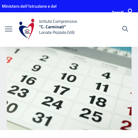
Vai ai contenuti
Vai al menu di navigazione
Vai al footer
Ministero dell'Istruzione e del
Accedi
Merito
Istituto Comprensivo
"C. Carminati"
Lonate Pozzolo (VA)