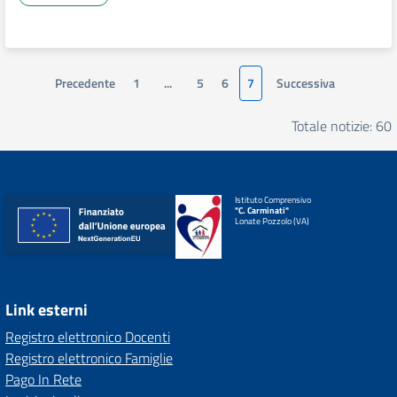
Precedente
1
...
5
6
7
Successiva
Totale notizie: 60
Istituto Comprensivo
"C. Carminati"
Lonate Pozzolo (VA)
Link esterni
Registro elettronico Docenti
Registro elettronico Famiglie
Pago In Rete