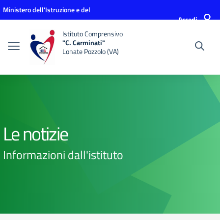
Vai ai contenuti
Vai al menu di navigazione
Vai al footer
Ministero dell'Istruzione e del
Accedi
Merito
Istituto Comprensivo
"C. Carminati"
Lonate Pozzolo (VA)
Le notizie
Informazioni dall'istituto