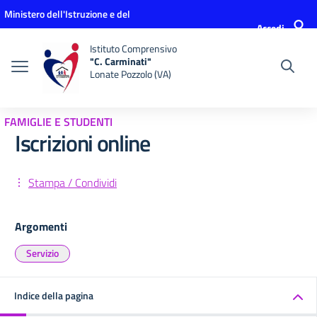
Vai ai contenuti
Vai al menu di navigazione
Vai al footer
Ministero dell'Istruzione e del
Accedi
Merito
Istituto Comprensivo
"C. Carminati"
Lonate Pozzolo (VA)
FAMIGLIE E STUDENTI
Iscrizioni online
Stampa / Condividi
Argomenti
Servizio
Indice della pagina