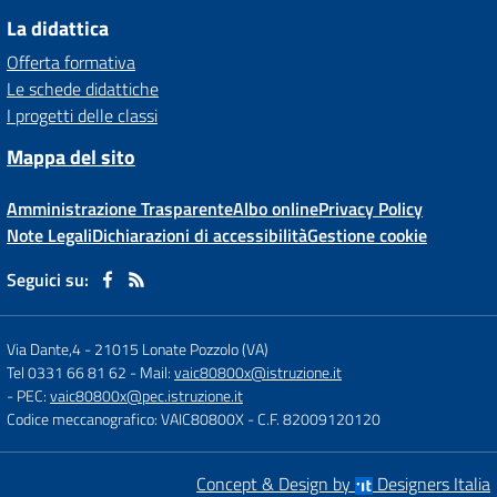
La didattica
Offerta formativa
Le schede didattiche
I progetti delle classi
Mappa del sito
Amministrazione Trasparente
Albo online
Privacy Policy
Note Legali
Dichiarazioni di accessibilità
Gestione cookie
Seguici su:
Via Dante,4
-
21015 Lonate Pozzolo (VA)
Tel 0331 66 81 62
- Mail:
vaic80800x@istruzione.it
- PEC:
vaic80800x@pec.istruzione.it
Codice meccanografico: VAIC80800X
- C.F. 82009120120
Concept & Design by
Designers Italia