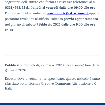
segreteria dell’Istituto che fornirà assistenza telefonica al n.
0331/668162
dal
lunedì al venerdì dalle ore 09.00 alle ore
11.00
o via mail all’indirizzo
vaic80800x@istruzione.it
oppure
potranno rivolgersi all’ufficio, soltanto
previo appuntamento
,
nel giorno di
sabato 7 febbraio 2025 dalle ore 9.00 alle ore
12.00.
Pubblicato:
mercoledì, 22 marzo 2023
-
Revisione:
lunedì, 12
gennaio 2026
Eccetto dove diversamente specificato, questo articolo è stato
rilasciato sotto
Licenza Creative Commons Attribuzione 4.0
Italia.