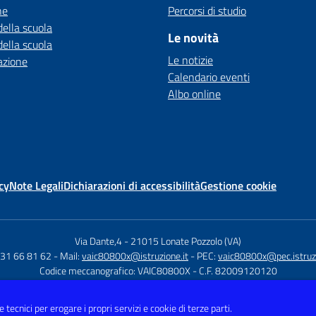
ne
Percorsi di studio
della scuola
Le novità
della scuola
Le notizie
azione
Calendario eventi
Albo online
cy
Note Legali
Dichiarazioni di accessibilità
Gestione cookie
Via Dante,4
-
21015 Lonate Pozzolo (VA)
331 66 81 62
- Mail:
vaic80800x@istruzione.it
- PEC:
vaic80800x@pec.istruzi
Codice meccanografico: VAIC80800X
- C.F. 82009120120
 tecnici per erogare i propri servizi e cookie di terze parti.