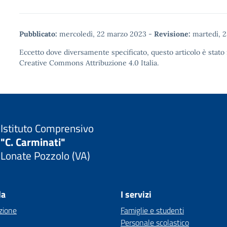
Pubblicato:
mercoledì, 22 marzo 2023
-
Revisione:
martedì, 2
Eccetto dove diversamente specificato, questo articolo è stato 
Creative Commons Attribuzione 4.0
Italia.
Istituto Comprensivo
"C. Carminati"
Lonate Pozzolo (VA)
la
I servizi
zione
Famiglie e studenti
Personale scolastico