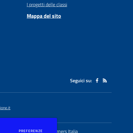
I progetti delle classi
Mappa del sito
Seguici su:
one.it
Concept & Design by
DEI COOKIE
Designers Italia
PREFERENZE