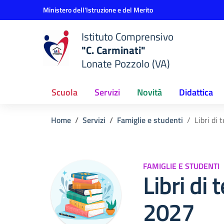
Vai ai contenuti
Vai al menu di navigazione
Vai al footer
Ministero dell'Istruzione e del Merito
Istituto Comprensivo
"C. Carminati"
Lonate Pozzolo (VA)
Scuola
Servizi
Novità
Didattica
Home
Servizi
Famiglie e studenti
Libri di
FAMIGLIE E STUDENTI
Libri di 
2027