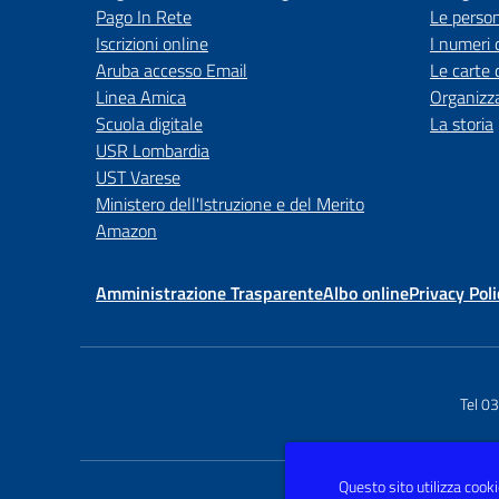
Pago In Rete
Le perso
Iscrizioni online
I numeri 
Aruba accesso Email
Le carte 
Linea Amica
Organizz
Scuola digitale
La storia
USR Lombardia
UST Varese
Ministero dell'Istruzione e del Merito
Amazon
Amministrazione Trasparente
Albo online
Privacy Poli
Tel 0
Questo sito utilizza cookie