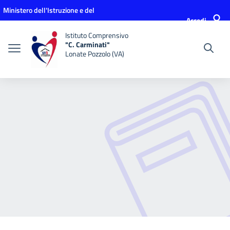
Vai ai contenuti
Vai al menu di navigazione
Vai al footer
Ministero dell'Istruzione e del
Accedi
Merito
Istituto Comprensivo
"C. Carminati"
Lonate Pozzolo (VA)