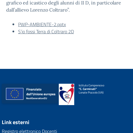
grafico ed icastico degli alunni di II D, in particolare
dall’allievo Lorenzo Coltraro”.
PWP-AMBIENTE-2.pptx
S’io fossi Terra di Coltraro 2D
Istituto Comprensivo
"C. Carminati"
Lonate Pozzolo (VA)
Link esterni
Registro elettronico Docenti