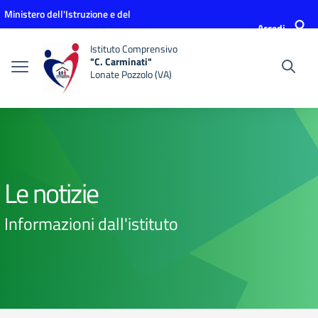
Vai ai contenuti
Vai al menu di navigazione
Vai al footer
Ministero dell'Istruzione e del
Accedi
Merito
Istituto Comprensivo
"C. Carminati"
Lonate Pozzolo (VA)
Le notizie
Informazioni dall'istituto