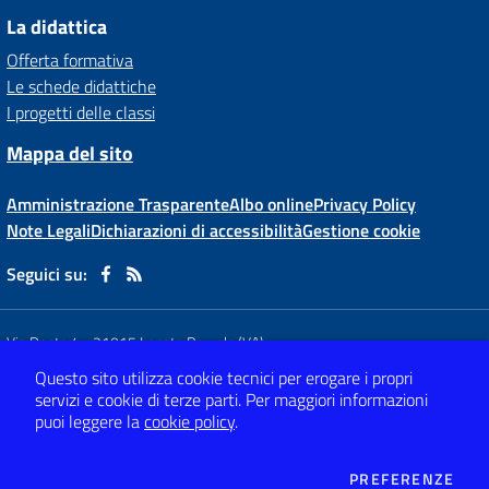
La didattica
Offerta formativa
Le schede didattiche
I progetti delle classi
Mappa del sito
Amministrazione Trasparente
Albo online
Privacy Policy
Note Legali
Dichiarazioni di accessibilità
Gestione cookie
Seguici su:
Via Dante,4
-
21015 Lonate Pozzolo (VA)
Tel 0331 66 81 62
- Mail:
vaic80800x@istruzione.it
Questo sito utilizza cookie tecnici per erogare i propri
- PEC:
vaic80800x@pec.istruzione.it
servizi e cookie di terze parti.
Per maggiori informazioni
Codice meccanografico: VAIC80800X
- C.F. 82009120120
puoi leggere la
cookie policy
.
Concept & Design by
Designers Italia
DEI
PREFERENZE