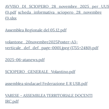
AVVISO_DI_SCIOPERO_28_novembre_2025_per_UU
(1).pdf
scheda_informativa_sciopero_28_novembre
(1).xlsx
Assemblea Regionale del 05.12.pdf
volantone_20novembre2025Poster-A3-
verticale_def_def_page-0001.jpeg (1755×2480).pdf
2025-06-atanews.pdf
SCIOPERO_GENERALE_Volantino.pdf
assemblea sindacael Federazione E R USB.pdf
VARESE - ASSEMBLEA TERRITORIALE DOCENTI
IRC.pdf