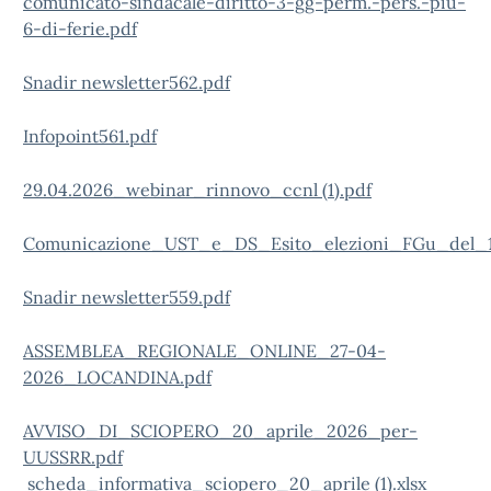
comunicato-sindacale-diritto-3-gg-perm.-pers.-piu-
6-di-ferie.pdf
Snadir newsletter562.pdf
Infopoint561.pdf
29.04.2026_webinar_rinnovo_ccnl (1).pdf
Comunicazione_UST_e_DS_Esito_elezioni_FGu_del_13
Snadir newsletter559.pdf
ASSEMBLEA_REGIONALE_ONLINE_27-04-
2026_LOCANDINA.pdf
AVVISO_DI_SCIOPERO_20_aprile_2026_per-
UUSSRR.pdf
scheda_informativa_sciopero_20_aprile (1).xlsx