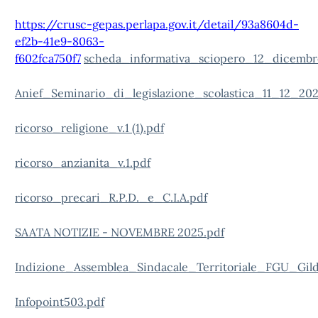
https://crusc-gepas.perlapa.gov.it/detail/93a8604d-
ef2b-41e9-8063-
f602fca750f7
scheda_informativa_sciopero_12_dicembr
Anief_Seminario_di_legislazione_scolastica_11_12_202
ricorso_religione_v.1 (1).pdf
ricorso_anzianita_v.1.pdf
ricorso_precari_R.P.D._e_C.I.A.pdf
SAATA NOTIZIE - NOVEMBRE 2025.pdf
Indizione_Assemblea_Sindacale_Territoriale_FGU_G
Infopoint503.pdf