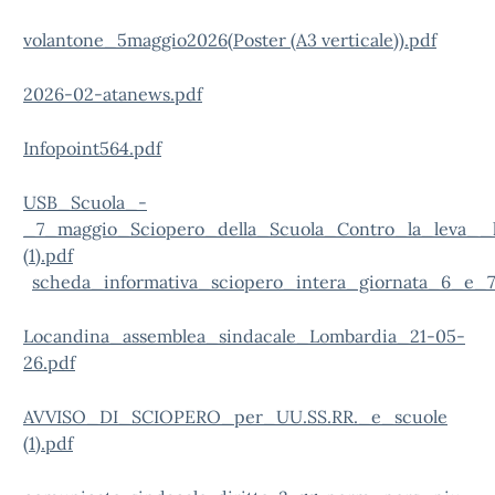
volantone_5maggio2026(Poster (A3 verticale)).pdf
2026-02-atanews.pdf
Infopoint564.pdf
USB_Scuola_-
_7_maggio_Sciopero_della_Scuola_Contro_la_leva__la
(1).pdf
scheda_informativa_sciopero_intera_giornata_6_e
Locandina_assemblea_sindacale_Lombardia_21-05-
26.pdf
AVVISO_DI_SCIOPERO_per_UU.SS.RR._e_scuole
(1).pdf