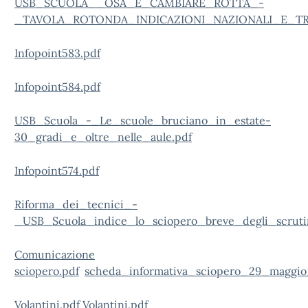
USB_SCUOLA__OSA_E_CAMBIARE_ROTTA_-
_TAVOLA_ROTONDA_INDICAZIONI_NAZIONALI_E_T
Infopoint583.pdf
Infopoint584.pdf
USB_Scuola_-_Le_scuole_bruciano_in_estate-
30_gradi_e_oltre_nelle_aule.pdf
Infopoint574.pdf
Riforma_dei_tecnici_-
_USB_Scuola_indice_lo_sciopero_breve_degli_scrutini
Comunicazione
sciopero.pdf
scheda_informativa_sciopero_29_maggio
Volantini.pdf
Volantini.pdf