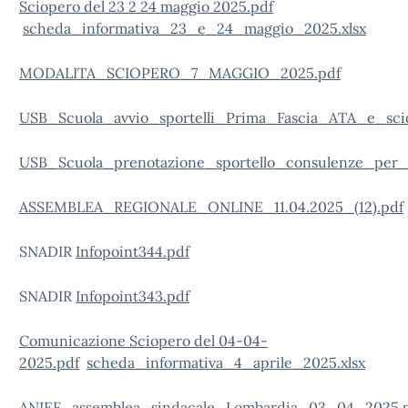
Sciopero del 23 2 24 maggio 2025.pdf
scheda_informativa_23_e_24_maggio_2025.xlsx
MODALITA_SCIOPERO_7_MAGGIO_2025.pdf
USB_Scuola_avvio_sportelli_Prima_Fascia_ATA_e_sci
USB_Scuola_prenotazione_sportello_consulenze_per_
ASSEMBLEA_REGIONALE_ONLINE_11.04.2025_(12).pdf
SNADIR
Infopoint344.pdf
SNADIR
Infopoint343.pdf
Comunicazione Sciopero del 04-04-
2025.pdf
scheda_informativa_4_aprile_2025.xlsx
ANIEF_assemblea_sindacale_Lombardia_03_04_2025.