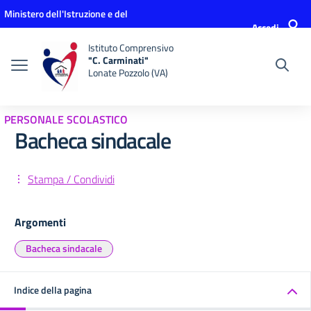
Vai ai contenuti
Vai al menu di navigazione
Vai al footer
Ministero dell'Istruzione e del
Accedi
Merito
Istituto Comprensivo
"C. Carminati"
Lonate Pozzolo (VA)
PERSONALE SCOLASTICO
Bacheca sindacale
Stampa / Condividi
Argomenti
Bacheca sindacale
Indice della pagina