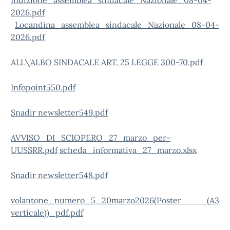
Indizione_assemblea_sindacale_Nazionale_08-04-
2026.pdf
Locandina_assemblea_sindacale_Nazionale_08-04-
2026.pdf
ALL\'ALBO SINDACALE ART. 25 LEGGE 300-70.pdf
Infopoint550.pdf
Snadir newsletter549.pdf
AVVISO_DI_SCIOPERO_27_marzo_per-
UUSSRR.pdf
scheda_informativa_27_marzo.xlsx
Snadir newsletter548.pdf
volantone_numero_5_20marzo2026(Poster (A3
verticale))_pdf.pdf