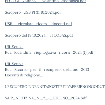
FLC CGIL VARESE __volantino_assemblea.pdf
Sciopero_USB PI 31.10.2024.pdf
USB__circolare_ricorsi_ docenti.pdf
Sciopero del 18.10.2024_ SI COBAS.pdf
UIL Scuola
Rua_locandina_riepilogativa_ricorsi_2024 (1).pdf
UIL Scuola
Rua_Ricorso_per_il_recupero_dellanno_2013_
Docenti di religione_
1.RECUPEROINDENNITASOSTITUTIVAFERIENONGODUTE
SAIR_NOTIZINA_N._2_-_GIUGNO_2024.pdf