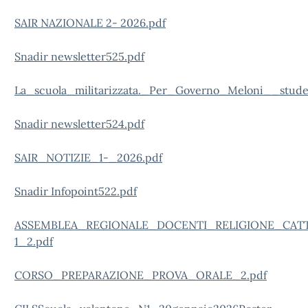
SAIR NAZIONALE 2- 2026.pdf
Snadir newsletter525.pdf
La_scuola_militarizzata._Per_Governo_Meloni__stud
Snadir newsletter524.pdf
SAIR_NOTIZIE_1-_2026.pdf
Snadir Infopoint522.pdf
ASSEMBLEA_REGIONALE_DOCENTI_RELIGIONE_CATT
1_2.pdf
CORSO_PREPARAZIONE_PROVA_ORALE_2.pdf