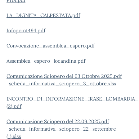
Prot.pdf
LA_DIGNITA_CALPESTATA.pdf
Infopoint494.pdf
Convocazione_assemblea_espero.pdf
Assemblea_espero_locandina.pdf
Comunicazione Sciopero del 03 Ottobre 2025.pdf
scheda_informativa_sciopero_3_ottobre.xlsx
INCONTRO_DI_INFORMAZIONE_IRASE_LOMBARDIA
(2).pdf
Comunicazione Sciopero del 22.09.2025.pdf
scheda_informativa_sciopero_22_settembre
(1).xlsx