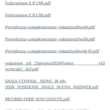
Federazione E R USB.pdf
Federazione E R USB.pdf
Previdenza-complementare-volantino3(web).pdf
Previdenza-complementare-volantino2(web).pdf
Previdenza-complementare-volantino1(web) (1).pdf
volantone_n11_23giugno2026(Poster (A3
verticale)_def.pdf
SNALS-CONFSAL_NEWS_18-06-
2026_POSIZIONE_SNALS_NUOVA_PASSWEB.pdf
RICORSO FERIE NON GODUTE.pdf