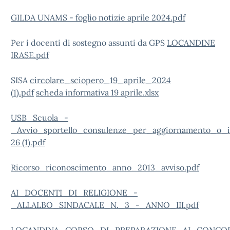
GILDA UNAMS - foglio notizie aprile 2024.pdf
Per i docenti di sostegno assunti da GPS
LOCANDINE
IRASE.pdf
SISA
circolare_sciopero_19_aprile_2024
(1).pdf
scheda informativa 19 aprile.xlsx
USB_Scuola_-
_Avvio_sportello_consulenze_per_aggiornamento_o_
26 (1).pdf
Ricorso_riconoscimento_anno_2013_avviso.pdf
AI_DOCENTI_DI_RELIGIONE_-
_ALLALBO_SINDACALE_N._3_-_ANNO_III.pdf