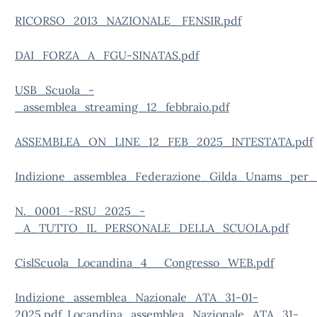
RICORSO_2013_NAZIONALE_ FENSIR.pdf
DAI_FORZA_A_FGU-SINATAS.pdf
USB_Scuola_-
_assemblea_streaming_12_febbraio.pdf
ASSEMBLEA_ON_LINE_12_FEB_2025_INTESTATA.pdf
Indizione_assemblea_Federazione_Gilda_Unams_per_
N._0001_-RSU_2025_-
_A_TUTTO_IL_PERSONALE_DELLA_SCUOLA.pdf
CislScuola_Locandina_4__Congresso_WEB.pdf
Indizione_assemblea_Nazionale_ATA_31-01-
2025.pdf
Locandina_assemblea_Nazionale_ATA_31-