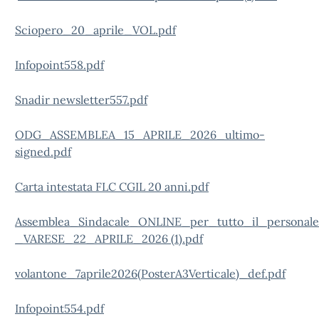
Sciopero_20_aprile_VOL.pdf
Infopoint558.pdf
Snadir newsletter557.pdf
ODG_ASSEMBLEA_15_APRILE_2026_ultimo-
signed.pdf
Carta intestata FLC CGIL 20 anni.pdf
Assemblea_Sindacale_ONLINE_per_tutto_il_persona
_VARESE_22_APRILE_2026 (1).pdf
volantone_7aprile2026(PosterA3Verticale)_def.pdf
Infopoint554.pdf