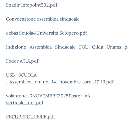
Snadir Infopoint502.pdf
Convocazione assemblea sindacale
c
obas Scuola&Università Sciopero.pdf
Indizione_Assemblea_Sindacale_FGU_Gilda_Unams_per_
Feder A.T.A.pdf
USB_SCUOLA_-
_Assemblea_online_14_novembre_ore_17-19.pdf
volantone_7NOVEMBRE2025Poster-A3-
verticale_def.pdf
RECUPERO_FERIE.pdf