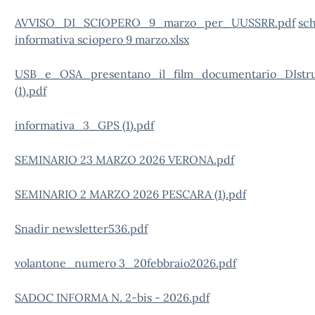
AVVISO_DI_SCIOPERO_9_marzo_per_UUSSRR.pdf
sc
informativa sciopero 9 marzo.xlsx
USB_e_OSA_presentano_il_film_documentario_DIstru
(1).pdf
informativa_3_GPS (1).pdf
SEMINARIO 23 MARZO 2026 VERONA.pdf
SEMINARIO 2 MARZO 2026 PESCARA (1).pdf
Snadir newsletter536.pdf
volantone_numero 3_20febbraio2026.pdf
SADOC INFORMA N. 2-bis - 2026.pdf