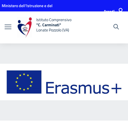
Vai ai contenuti
Vai al menu di navigazione
Vai al footer
Ministero dell'Istruzione e del
Accedi
Merito
Istituto Comprensivo
"C. Carminati"
Lonate Pozzolo (VA)