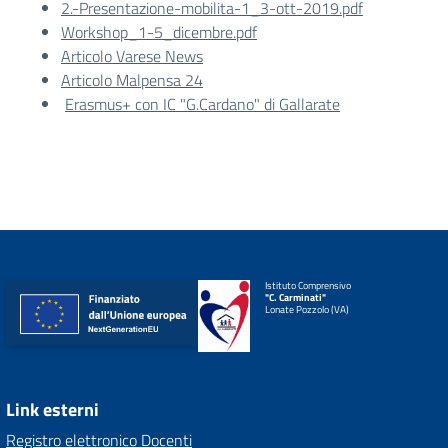
2.-Presentazione-mobilita-1_3-ott-2019.pdf
Workshop_1-5_dicembre.pdf
Articolo Varese News
Articolo Malpensa 24
Erasmus+ con IC "G.Cardano" di Gallarate
Istituto Comprensivo
"C. Carminati"
Lonate Pozzolo (VA)
Link esterni
Registro elettronico Docenti