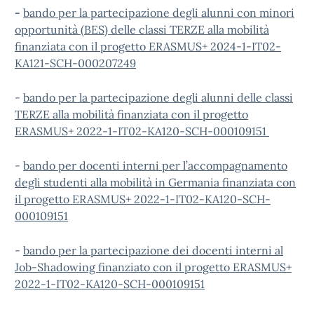
-
bando per la partecipazione degli alunni con minori
opportunità (BES) delle classi TERZE alla mobilità
finanziata con il progetto ERASMUS+ 2024-1-IT02-
KA121-SCH-000207249
-
bando per la partecipazione degli alunni delle classi
TERZE alla mobilità finanziata con il progetto
ERASMUS+ 2022-1-IT02-KA120-SCH-000109151
-
bando per docenti interni per l’accompagnamento
degli studenti alla mobilità in Germania finanziata con
il progetto ERASMUS+ 2022-1-IT02-KA120-SCH-
000109151
-
bando per la partecipazione dei docenti interni al
Job-Shadowing finanziato con il progetto ERASMUS+
2022-1-IT02-KA120-SCH-000109151